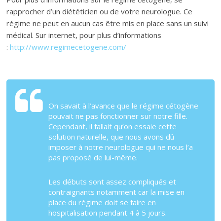
rapprocher d’un diététicien ou de votre neurologue. Ce
régime ne peut en aucun cas être mis en place sans un suivi
médical. Sur internet, pour plus d’informations
:
http://www.regimecetogene.com/
On savait à l’avance que le régime cétogène
pouvait ne pas fonctionner sur notre fille.
Cependant, il fallait qu’on essaie cette
solution naturelle, que nous avons dû
imposer à notre neurologue qui ne nous l’a
pas proposé de lui-même.
Les débuts sont assez compliqués et
contraignants notamment car la mise en
place du régime doit se faire en
hospitalisation pendant 4 à 5 jours.